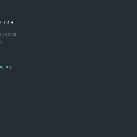
АЦИЯ
я с нами
о
, пер.
п