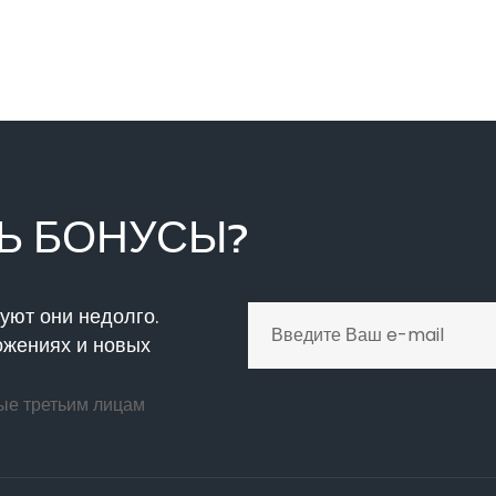
Ь
БОНУСЫ?
уют они недолго.
ожениях и новых
ые третьим лицам