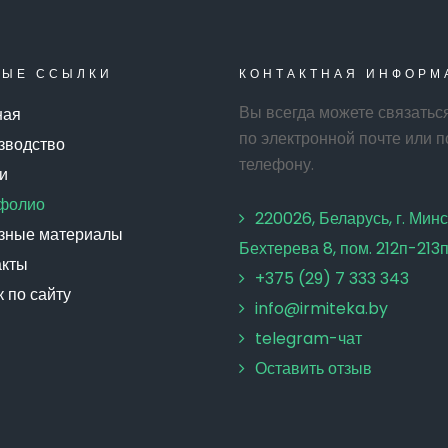
РЫЕ
ССЫЛКИ
КОНТАКТНАЯ
ИНФОРМ
Вы всегда можете связатьс
ная
по электронной почте или п
зводство
телефону.
и
фолио
220026, Беларусь, г. Минск
зные материалы
Бехтерева 8, пом. 212п-213
акты
+375 (29) 7 333 343
 по сайту
info@irmiteka.by
telegram-чат
Оставить отзыв